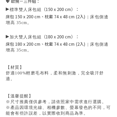
💖 歐規－三件組
：
▸
（
150
x 200 cm）
：
標準雙人床包組
床包 150 x 200 cm、枕套 74 x 48 cm (2入)
| 床包側邊
增高 35cm。
▸
（180 x 200 cm）
：
加大雙人床包組
床包 180 x 200 cm、枕套 74 x 48 cm (2入)
| 床包側邊
增高 35cm。
【材質】
舒適100%輕磨毛布料，柔和無刺激，完全吸汗舒
適。
【溫馨提醒】
※尺寸推薦僅供參考，請依照家中需求進行選購。
※產品因環境光線、相機參數、螢幕發色的不同，可
能會有些許誤差，以實際收到商品為準。