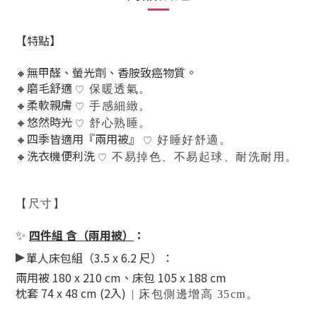
【特點】
🔸無甲醛
、螢光劑
、香胺致癌物質。
🔸磨毛舒適
保暖透氣。
♡
🔸柔軟親膚
手感細緻。
♡
🔸悠然時光
舒心熟睡。
♡
🔸
四季皆適用
『兩用被』
好睡好舒適。
♡
🔸洗衣機便利洗
不易掉色、不易起球、耐洗耐用。
♡
【尺寸】
✨
四件組 含（兩用被）
：
▸
單人床包組（3.5 x 6.2 尺）：
兩用被 180 x 210 cm、
床包 105 x 188 cm
枕套 74 x 48 cm (2入)
| 床包側邊增高 35cm。